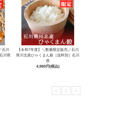
／石川
【令和7年度】＼数量限定販売／石川
石川県
県川北産ひゃくまん穀［送料別］石川
県
4,980円(税込)
<
1
>