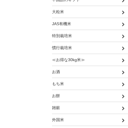
大粒米
JAS有機米
特別栽培米
慣行栽培米
≪お得な30kg米≫
お酒
もち米
お餅
雑穀
外国米