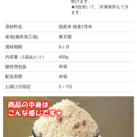
炊けます。
3合炊いて、冷凍保存もでき
ます。
原材料名
国産米 検査1等米
産地(最終加工地)
東京都
賞味期限
6ヶ月
内容量（1袋あたり）
450g
米袋
贈答用包装
配送形態
米袋
お届け日指定
2～7日