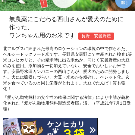
無農薬にこだわる西山さんが愛犬のために
作った、
ワンちゃん用のお米です
長野・安曇野産
北アルプスに囲まれた最高のロケーションの環境の中で作られた、
ヘルシードックフード米です。長野県安曇野にて生産された検査1等
米コシヒカリと、その精米時に出る米ぬか、同じく安曇野産の大豆
のみを使用。添加物を一切加えていない、安全でおいしいお米で
す。安曇野水田カンパニーの西山さんが、愛犬のために開発しまし
た。犬には吸収しづらい、大豆・米ぬかを粉砕し、ペレット化。玄
米を食べているのと同じ栄養がとれます。大豆でたんぱく質も強
化！
「愛がん動物飼料の安全性の確保に関する法律」により申請が義務
化された「愛がん動物用飼料製造業者届」済。（平成21年7月1日受
理）