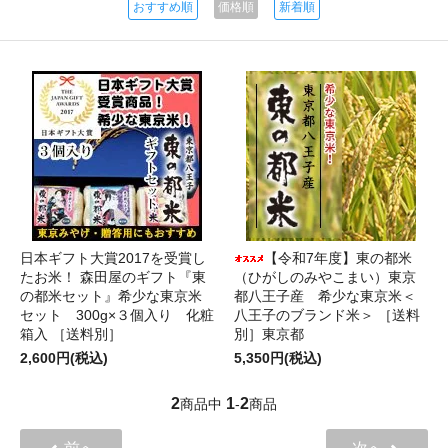
おすすめ順
価格順
新着順
日本ギフト大賞2017を受賞し
【令和7年度】東の都米
たお米！ 森田屋のギフト『東
（ひがしのみやこまい）東京
の都米セット』希少な東京米
都八王子産 希少な東京米＜
セット 300g×３個入り 化粧
八王子のブランド米＞ ［送料
箱入 ［送料別］
別］東京都
2,600円(税込)
5,350円(税込)
2
1
2
商品中
-
商品